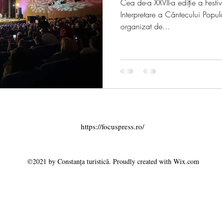
Cea de-a XXVII-a ediție a Fest
Interpretare a Cântecului Pop
organizat de...
https://focuspress.ro/
©2021 by Constanța turistică. Proudly created with Wix.com