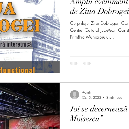
Amplu eveniment c
de Ziua Dobroge
Cu prilejul Zilei Dobrogei, Con
Centrul Cultural Județean Const
Primăria Municipiului...
Admin
Oct 5, 2023
3 min read
Joi se decernează
Moisescu’’