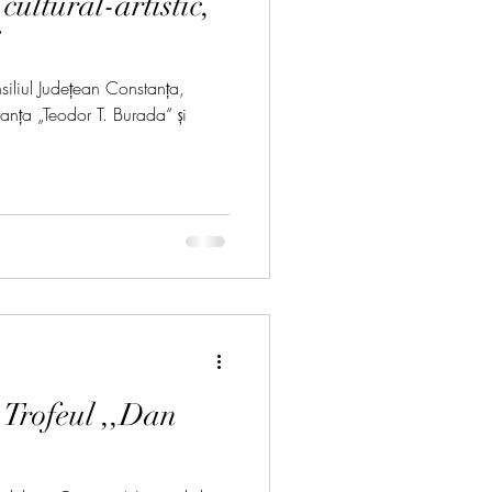
ultural-artistic,
i
siliul Județean Constanța,
anța „Teodor T. Burada“ și
 Trofeul ,,Dan