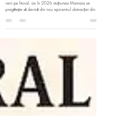
startul unui sezon estival
spectaculos
Minivacanța de 1 Mai aduce, an de an, începutul
verii pe litoral, iar în 2026 stațiunea Mamaia se
pregătește să devină din nou epicentrul distracției din
România. Cu un program amplu de evenimente, care
începe încă din ajun și continuă pe parcursul mai multor
zile și nopți, stațiunea invită turiștii din toată țara să
trăiască energia autentică a verii, chiar de la primul val.
De la concerte live cu acces gratuit, la experiențe
premium în cluburi și momente de relaxare pe malu