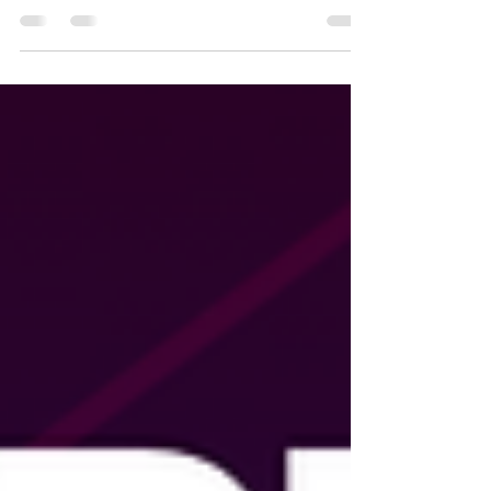
un program special dedicat minivacanței de Rusalii și
zilei de 1 Iunie, invitând turiștii, constănțenii și familiile
cu copii să trăiască începutul verii într-o atmosferă plină
de energie, muzică, relaxare și distracție la malul mării.
În perioada 29 mai – 1 iunie 2026, Stațiunea
Mamaia devine una dintre cele mai animate destinații
de pe litoral, prin seria de concerte „Mamma Mia!
Showtime”, organizată în Piațeta Cazino Mamaia