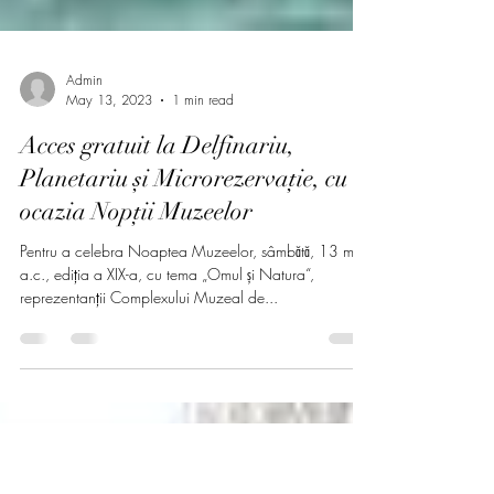
Admin
May 13, 2023
1 min read
Acces gratuit la Delfinariu,
Planetariu și Microrezervație, cu
ocazia Nopții Muzeelor
Pentru a celebra Noaptea Muzeelor, sâmbătă, 13 mai
a.c., ediția a XIX-a, cu tema „Omul și Natura“,
reprezentanții Complexului Muzeal de...