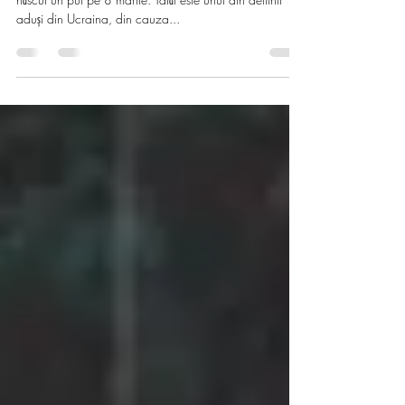
Delfinul Cen Cen de la Delfinariul din Constanța a
născut un pui pe 8 martie. Tatăl este unul din delfinii
aduși din Ucraina, din cauza...