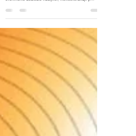
Cu prilejul Zilei Dobrogei, Centrul Cultural Județean
Constanța „Teodor T. Burada“ ne invită la o serie de
evenimente dedicate tradițiilor, multiculturalității și
frumuseții acestei regiuni unice, în perioada 13 - 15
noiembrie 2025. Timp de trei zile pline de energie,
muzică și emoție, sărbătorim împreună spiritul
dobrogean, locul unde se întâlnesc armonios istoria,
arta și oamenii. Programul evenimentului: 13
noiembrie, ora 18.00 - Regal dobrogean cu
Ansamblul Folcloric Pro