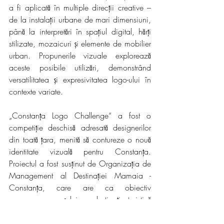
a fi aplicată în multiple direcții creative – 
de la instalații urbane de mari dimensiuni, 
până la interpretări în spațiul digital, hărți 
stilizate, mozaicuri și elemente de mobilier 
urban. Propunerile vizuale explorează 
aceste posibile utilizări, demonstrând 
versatilitatea și expresivitatea logo-ului în 
contexte variate.
„Constanța Logo Challenge“ a fost o 
competiție deschisă adresată designerilor 
din toată țara, menită să contureze o nouă 
identitate vizuală pentru Constanța. 
Proiectul a fost susținut de Organizația de 
Management al Destinației Mamaia - 
Constanța, care are ca obiectiv 
promovarea orașului ca destinație turistică 
relevantă, modernă și atractivă.