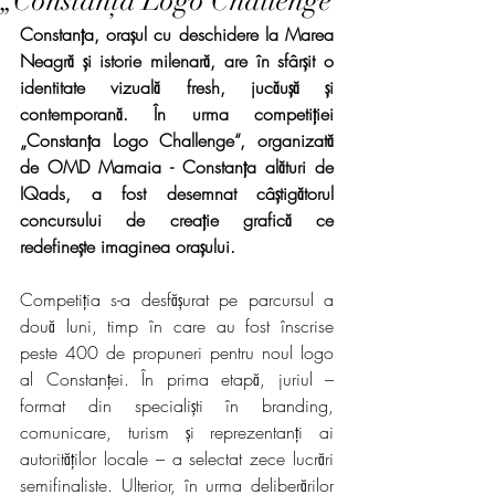
„Constanța Logo Challenge“
Constanța, orașul cu deschidere la Marea 
Neagră și istorie milenară, are în sfârșit o 
identitate vizuală fresh, jucăușă și 
contemporană. În urma competiției 
„Constanța Logo Challenge“, organizată 
de OMD Mamaia - Constanța alături de 
IQads, a fost desemnat câștigătorul 
concursului de creație grafică ce 
redefinește imaginea orașului.
Competiția s-a desfășurat pe parcursul a 
două luni, timp în care au fost înscrise 
peste 400 de propuneri pentru noul logo 
al Constanței. În prima etapă, juriul – 
format din specialiști în branding, 
comunicare, turism și reprezentanți ai 
autorităților locale – a selectat zece lucrări 
semifinaliste. Ulterior, în urma deliberărilor 