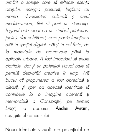
urmărit o soluție care să reflecte esența 
orașului: energia portuară, legătura cu 
marea, diversitatea culturală și aerul 
mediteranean, fără să pară un stereotip. 
Logo-ul este creat ca un simbol prietenos, 
jucăuș, dar echilibrat, care poate funcționa 
atât în spațiul digital, cât și în cel fizic, de 
la materiale de promovare până la 
aplicații urbane. A fost important să existe 
claritate, dar și un potențial vizual care să 
permită dezvoltări creative în timp. Mă 
bucur că propunerea a fost apreciată și 
aleasă, și sper ca această identitate să 
contribuie la o imagine coerentă și 
memorabilă a Constanței, pe termen 
lung“,
 a declarat 
Andrei Avram, 
câștigătorul concursului.
Noua identitate vizuală are potențialul de 