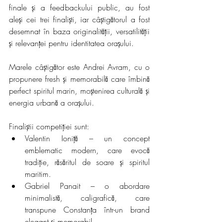
finale și a feedbackului public, au fost 
aleși cei trei finaliști, iar câștigătorul a fost 
desemnat în baza originalității, versatilității 
și relevanței pentru identitatea orașului.
Marele câștigător este Andrei Avram, cu o 
propunere fresh și memorabilă care îmbină 
perfect spiritul marin, moștenirea culturală și 
energia urbană a orașului.
Finaliștii competiției sunt:
Valentin Ioniță – un concept 
emblematic modern, care evocă 
tradiție, răsăritul de soare și spiritul 
maritim.
Gabriel Panait – o abordare 
minimalistă, caligrafică, care 
transpune Constanța într-un brand 
elegant și memorabil.