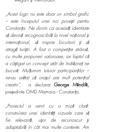
„Acest logo nu este doar un simbol grafic 
– este începutul unei noi povești pentru 
Constanța. Ne dorim ca această identitate 
să devină recognoscibilă la nivel național și 
internațional, să inspire locuitorii și să 
atragă turiștii. A fost o competiție strânsă, 
cu multe propuneri valoroase, iar faptul că 
a câștigat un concept atât de îndrăzneț ne 
bucură. Mulțumim tuturor participanților – 
ne-au arătat că orașul are mult potențial 
creativ“,
  a declarat 
George Măndilă, 
președinte OMD Mamaia - Constanța.
„Proiectul a venit cu o miză clară: 
construirea unei identități vizuale care să 
fie relevantă, ușor de recunoscut și 
adaptabilă în cât mai multe contexte. Am 