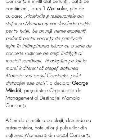
Constanța îi invită atât pe turiști, cât și pe 
constănțeni, la un 
1 Mai solar
, plin de 
culoare: 
„Hotelurile și restaurantele din 
stațiunea Mamaia își vor deschide porțile 
pentru turiști. Se anunță vreme excelentă, 
perfectă pentru vacanța de primăvară! 
Ieșim în întâmpinarea tuturor cu o serie de 
concerte susținute de artiști îndrăgiți ai 
muzicii românești. Vă așteptăm pe toți la 
mare! Indiferent că alegeți stațiunea 
Mamaia sau orașul Constanța, polul 
distracției este aici!“,
 a declarat 
George 
Măndilă,
 președintele Organizația de 
Management al Destinației Mamaia - 
Constanța.
Alături de plimbările pe plajă, deschiderea 
restaurantelor, hotelurilor și pub-urilor din 
stațiunea Mamaia și din orașul Constanța, 