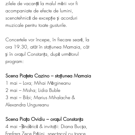
zilele de vacanță la malul mării vor fi 
acompaniate de efecte de lumini, 
scenotehnică de excepție și acorduri 
muzicale pentru toate gusturile.
Concertele vor începe, în fiecare seară, la 
ora 19.30, atât în stațiunea Mamaia, cât 
și în orașul Constanța, după următorul 
program:
Scena Piațeta Cazino – stațiunea Mamaia
1 mai – Lora; Mihai Mărgineanu
2 mai – Misha; Lidia Buble
3 mai – Bibi; Marius Mihalache & 
Alexandra Ungureanu
Scena Piața Ovidiu – orașul Constanța
4 mai –Țăndărică & invitații: Diana Bucșa, 
Fanfara Zece Prăjini, spectacol cu toace