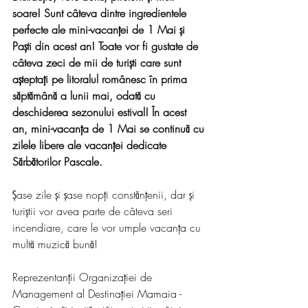
soare! Sunt câteva dintre ingredientele 
perfecte ale mini-vacanței de 1 Mai și 
Paști din acest an! Toate vor fi gustate de 
câteva zeci de mii de turiști care sunt 
așteptați pe litoralul românesc în prima 
săptămână a lunii mai, odată cu 
deschiderea sezonului estival! În acest 
an, mini-vacanța de 1 Mai se continuă cu 
zilele libere ale vacanței dedicate 
Sărbătorilor Pascale.
Șase zile și șase nopți constănțenii, dar și 
turiștii vor avea parte de câteva seri 
incendiare, care le vor umple vacanța cu 
multă muzică bună!
Reprezentanții Organizației de 
Management al Destinației Mamaia - 