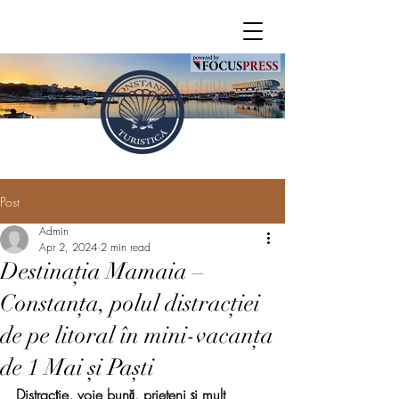
Post
Admin
Apr 2, 2024
2 min read
Destinația Mamaia –
Constanța, polul distracției
de pe litoral în mini-vacanța
de 1 Mai și Paști
Distracție, voie bună, prieteni și mult 