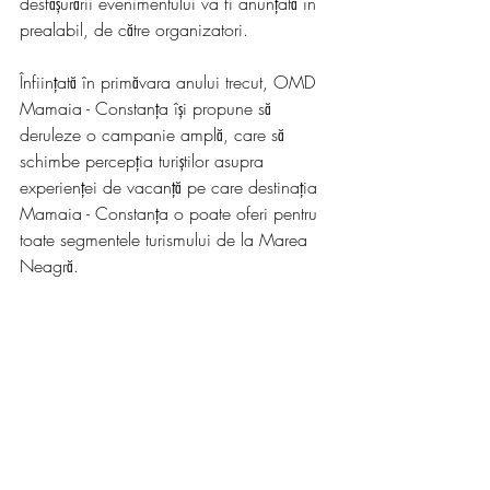
desfășurării evenimentului va fi anunțată în 
prealabil, de către organizatori.
Înființată în primăvara anului trecut, OMD 
Mamaia - Constanța își propune să 
deruleze o campanie amplă, care să 
schimbe percepția turiștilor asupra 
experienței de vacanță pe care destinația 
Mamaia - Constanța o poate oferi pentru 
toate segmentele turismului de la Marea 
Neagră.