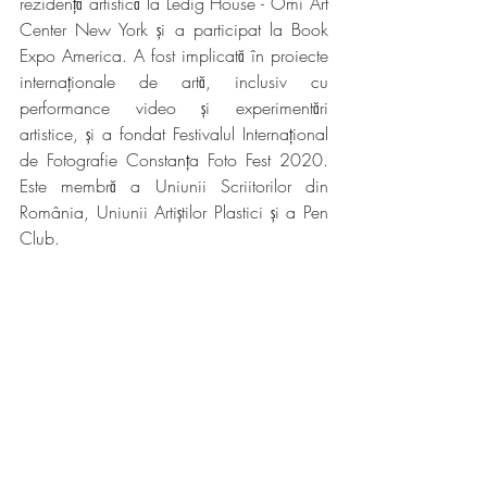
rezidență artistică la Ledig House - Omi Art 
Center New York și a participat la Book 
Expo America. A fost implicată în proiecte 
internaționale de artă, inclusiv cu 
performance video și experimentări 
artistice, și a fondat Festivalul Internațional 
de Fotografie Constanța Foto Fest 2020. 
Este membră a Uniunii Scriitorilor din 
România, Uniunii Artiștilor Plastici și a Pen 
Club.