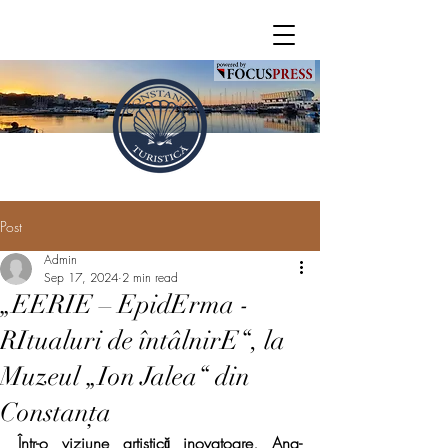
Post
Admin
Sep 17, 2024
2 min read
„EERIE – EpidErma -
RItualuri de întâlnirE“, la
Muzeul „Ion Jalea“ din
Constanța
Într-o viziune artistică inovatoare, Ana-