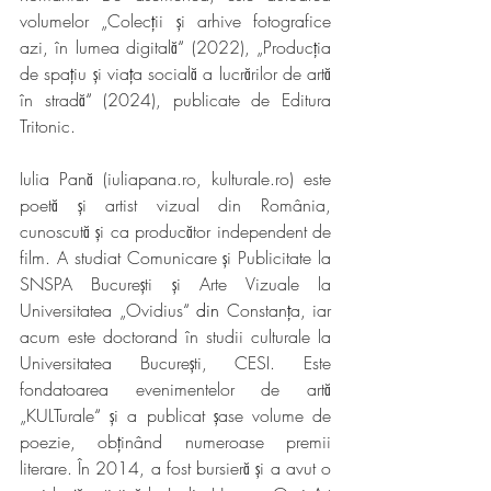
volumelor „Colecții și arhive fotografice 
azi, în lumea digitală
“
 (2022), „Producția 
de spațiu și viața socială a lucrărilor de artă 
în stradă
“
 (2024), publicate de Editura 
Tritonic.
Iulia Pană (
iuliapana.ro
, 
kulturale.ro
) este 
poetă și artist vizual din România, 
cunoscută și ca producător independent de 
film. A studiat Comunicare și Publicitate la 
SNSPA București și Arte Vizuale la 
Universitatea „Ovidius
“ din
 Constanța, iar 
acum este doctorand în studii culturale la 
Universitatea București, CESI. Este 
fondatoarea evenimentelor de artă 
„KULTurale
“
 și a publicat șase volume de 
poezie, obținând numeroase premii 
literare. În 2014, a fost bursieră și a avut o 