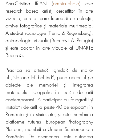
Ana-Cristina IRIAN (
omnia.photo
) este 
research based artist, cercetător în arte 
vizuale, curator care lucrează cu colecții, 
arhive fotografice și materiale multimedia. 
A studiat sociologie (Trento & Regensburg), 
antropologie vizuală (București & Perugia) 
și este doctor în arte vizuale al UNARTE 
București.
Practica sa artistică, ghidată de motto-
ul „No one left behind
“
, pune accentul pe 
obiecte ale memoriei și integrarea 
materialului fotografic în lucrări de artă 
contemporană. A participat cu fotografii și 
instalații de artă la peste 40 de expoziții în 
România și în străinătate, și este membră a 
platformei Futures - European Photography 
Platform, membră a Uniunii Scriitorilor din 
România. De asemenea, este autoarea 