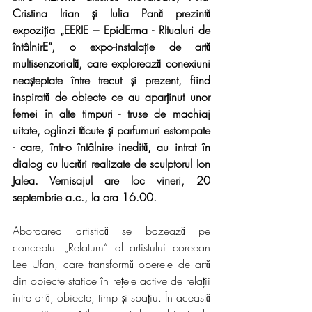
Cristina Irian și Iulia Pană prezintă 
expoziția „EERIE – EpidErma - RItualuri de 
întâlnirE“, o expo-instalație de artă 
multisenzorială, care explorează conexiuni 
neașteptate între trecut și prezent, fiind 
inspirată de obiecte ce au aparținut unor 
femei în alte timpuri - truse de machiaj 
uitate, oglinzi tăcute și parfumuri estompate 
- care, într-o întâlnire inedită, au intrat în 
dialog cu lucrări realizate de sculptorul Ion 
Jalea. Vernisajul are loc vineri, 20 
septembrie a.c., la ora 16.00.
Abordarea artistică se bazează pe 
conceptul „Relatum“ al artistului coreean 
Lee Ufan, care transformă operele de artă 
din obiecte statice în rețele active de relații 
între artă, obiecte, timp și spațiu. În această 