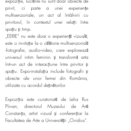
expoziție, lucrările nu sunt doar obiecte de 
privit, ci parte a unei experiențe 
multisenzoriale, un act al întâlnirii cu 
privitorul, în contextul unei relații între 
spațiu și timp.
„EERIE“ nu este doar o experiență vizuală; 
este o invitație la o călătorie multisenzorială 
-fotografie, audio-video, care explorează 
universul intim feminin și transformă arta 
într-un act de interacțiune între privitor și 
spațiu. Expo-instalația include fotografii și 
obiecte ale unor femei din România, 
utilizate cu acordul deținătorilor.
Expoziția este curatoriată de Lelia Rus 
Pîrvan, directorul Muzeului de Artă 
Constanța, artist vizual și conferențiar la 
Facultatea de Arte a Universității „Ovidius“.