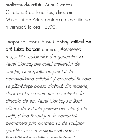
realizate de artistul Aurel Contraș. 
Curatoriată de Lelia Rus, directorul 
Muzeului de Artă Constanța, expoziția va 
fi vernisată la ora 15.00.
Despre sculptorul Aurel Contraș, 
criticul de 
artă Luiza Barcan
 afirma: 
„Asemenea 
majorității sculptorilor din generația sa, 
Aurel Contraș are cultul atelierului de 
creație, acel spațiu amprentat de 
personalitatea artistului și creuzetul în care 
se plămădește opera alcătuită din materie, 
doar pentru a comunica o realitate de 
dincolo de ea. Aurel Contraș s-a lăsat 
pătruns de valorile perene ale artei și ale 
vieții, și le-a însușit și ni le comunică 
permanent prin lucrarea sa de sculptor 
gânditor care investighează materia, 
înnobilând-o estetic și conferindu-i 