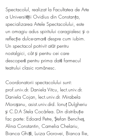
Spectacolul, realizat la Facultatea de Arte 
a Universității Ovidius din Constanța, 
specializarea Artele Spectacolului, este 
un omagiu adus spiritului caragialesc și o 
reflecție dulce-amară despre cum iubim. 
Un spectacol potrivit atât pentru 
nostalgici, cât și pentru cei care 
descoperă pentru prima dată farmecul 
teatrului clasic românesc.
Coordonatorii spectacolului sunt: 
prof.univ.dr. Daniela Vitcu, lect.univ.dr. 
Daniela Cojan, lect.univ.dr. Mirabela 
Moroșanu, asist.univ.drd. Ionuț Dulgheriu 
și C.D.A Stela Cocârlea. Din distribuție 
fac parte: Edoard Petre, Ștefan Bencheș, 
Alina Constantin, Camelia Chelariu, 
Bianca Ghiță, Luiza Gorovei, Bianca Ilie, 