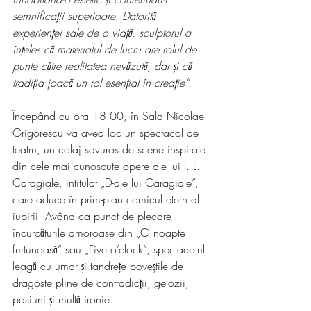
semnificații superioare. Datorită 
experienței sale de o viață, sculptorul a 
înțeles că materialul de lucru are rolul de 
punte către realitatea nevăzută, dar și că 
tradiția joacă un rol esențial în creație“.
Începând cu ora 18.00, în Sala Nicolae 
Grigorescu va avea loc un spectacol de 
teatru, un colaj savuros de scene inspirate 
din cele mai cunoscute opere ale lui I. L. 
Caragiale, intitulat „D-ale lui Caragiale“, 
care aduce în prim-plan comicul etern al 
iubirii. Având ca punct de plecare 
încurcăturile amoroase din „O noapte 
furtunoasă“ sau „Five o’clock“, spectacolul 
leagă cu umor și tandrețe poveștile de 
dragoste pline de contradicții, gelozii, 
pasiuni și multă ironie.