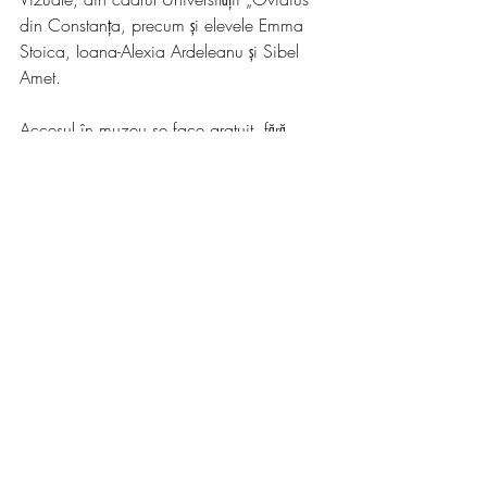
din Constanța, precum și elevele Emma 
Stoica, Ioana-Alexia Ardeleanu și Sibel 
Amet.
Accesul în muzeu se face gratuit, fără 
programare prealabilă, în intervalul orar 
13.00 - 20.30 (ora de intrare a ultimului 
vizitator).
constanta
evenimente
spectacole
teatru
expozitii