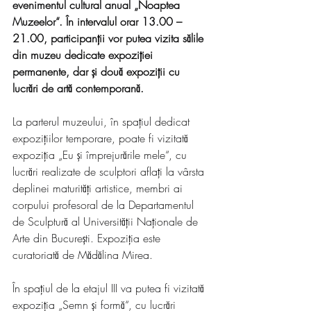
evenimentul cultural anual „Noaptea 
Muzeelor“. În intervalul orar 13.00 – 
21.00, participanții vor putea vizita sălile 
din muzeu dedicate expoziției 
permanente, dar și două expoziții cu 
lucrări de artă contemporană.
La
parterul muzeului, în spațiul dedicat 
expozițiilor temporare, poate fi vizitată 
expoziția „Eu și împrejurările mele“, cu 
lucrări realizate de sculptori aflați la vârsta 
deplinei maturități artistice, membri ai 
corpului profesoral de la Departamentul 
de Sculptură al Universității Naționale de 
Arte din București. Expoziția este 
curatoriată de Mădălina Mirea.
În spațiul de la etajul III va putea fi vizitată 
expoziția „Semn și formă“, cu lucrări 