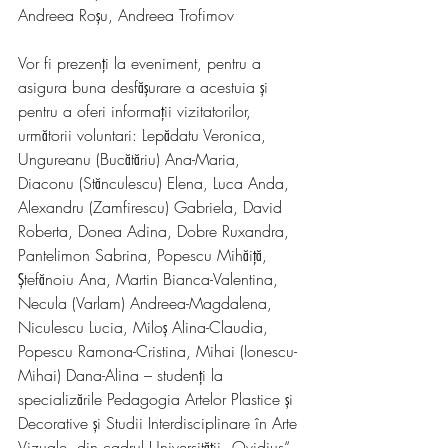
Andreea Roșu, Andreea Trofimov
Vor fi prezenți la eveniment, pentru a 
asigura buna desfășurare a acestuia și 
pentru a oferi informații vizitatorilor, 
următorii voluntari: Lepădatu Veronica, 
Ungureanu (Bucătăriu) Ana-Maria, 
Diaconu (Stănculescu) Elena, Luca Anda, 
Alexandru (Zamfirescu) Gabriela, David 
Roberta, Donea Adina, Dobre Ruxandra, 
Pantelimon Sabrina, Popescu Mihăiță, 
Ștefănoiu Ana, Martin Bianca-Valentina, 
Necula (Varlam) Andreea-Magdalena, 
Niculescu Lucia, Miloș Alina-Claudia, 
Popescu Ramona-Cristina, Mihai (Ionescu-
Mihai) Dana-Alina – studenți la 
specializările Pedagogia Artelor Plastice și 
Decorative și Studii Interdisciplinare în Arte 
Vizuale, din cadrul Universității „Ovidius“ 