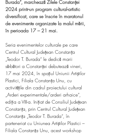
Burada“, marchează Zilele Constanței 
2024 printr-un program cultural-artistic 
diversificat, care se înscrie în maratonul 
de evenimente organizate la malul mării, 
în perioada 17 – 21 mai. 
Seria evenimentelor culturale pe care 
Centrul Cultural Județean Constanța 
„Teodor T. Burada“ le dedică marii 
sărbători a Constanței debutează vineri, 
17 mai 2024, în spațiul Uniunii Artiștilor 
Plastici, Filiala Constanța Unu, cu 
activitățile din cadrul proiectului cultural 
„Arderi experimentale/arderi arhaice“, 
ediția a VIII-a. Inițiat de Consiliul Județean 
Constanța, prin Centrul Cultural Județean 
Constanța „Teodor T. Burada“, în 
parteneriat cu Uniunea Artiștilor Plastici – 
Filiala Constanța Unu, acest workshop 