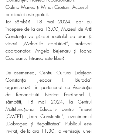
Galina Manea și Mihai Ciortan. Accesul 
publicului este gratuit.
Tot sâmbătă, 18 mai 2024, dar cu 
începere de la ora 13.00, Muzeul de Artă 
Constanța va găzdui recitalul de pian și 
vioară „Melodiile copilăriei“, profesori 
coordonator: Angela Bejenaru și Ioana 
Codreanu. Intrarea este liberă. 
De asemenea, Centrul Cultural Județean 
Constanța „Teodor T. Burada“ 
organizează, în parteneriat cu Asociația 
de Reconstituiri Istorice Ferdinand I, 
sâmbătă, 18 mai 2024, la Centrul 
Multifuncțional Educativ pentru Tineret 
(CMEPT) „Jean Constantin“, evenimentul 
„Dobrogea și Regalitatea“. Publicul este 
invitat, de la ora 11.30, la vernisajul unei 