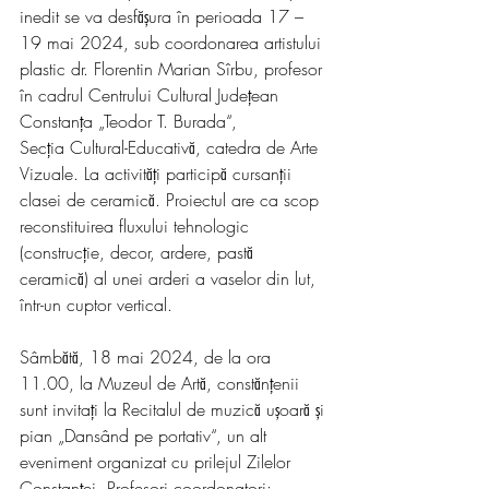
inedit se va desfășura în perioada 17 – 
19 mai 2024, sub coordonarea artistului 
plastic dr. Florentin Marian Sîrbu, profesor 
în cadrul Centrului Cultural Județean 
Constanța „Teodor T. Burada“, 
Secția Cultural-Educativă, catedra de Arte 
Vizuale. La activități participă cursanții 
clasei de ceramică. Proiectul are ca scop 
reconstituirea fluxului tehnologic 
(construcție, decor, ardere, pastă 
ceramică) al unei arderi a vaselor din lut, 
într-un cuptor vertical.
Sâmbătă, 18 mai 2024, de la ora 
11.00, la Muzeul de Artă, constănțenii 
sunt invitați la Recitalul de muzică ușoară și 
pian „Dansând pe portativ“, un alt 
eveniment organizat cu prilejul Zilelor 
Constanței. Profesori coordonatori: 