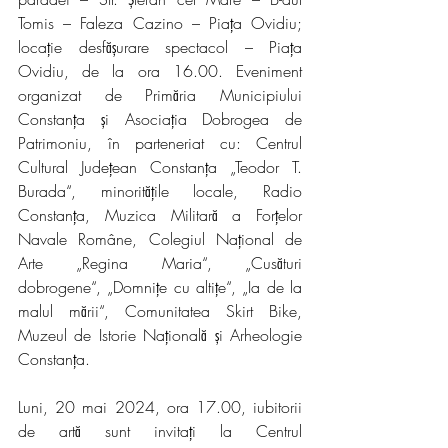
Tomis – Faleza Cazino – Piața Ovidiu; 
locație desfășurare spectacol – Piața 
Ovidiu, de la ora 16.00. Eveniment 
organizat de Primăria Municipiului 
Constanța și Asociația Dobrogea de 
Patrimoniu, în parteneriat cu: Centrul 
Cultural Județean Constanța „Teodor T. 
Burada“, minoritățile locale, Radio 
Constanța, Muzica Militară a Forțelor 
Navale Române, Colegiul Național de 
Arte „Regina Maria“, „Cusături 
dobrogene“, „Domnițe cu altițe“, „Ia de la 
malul mării“, Comunitatea Skirt Bike, 
Muzeul de Istorie Națională și Arheologie 
Constanța.
Luni, 20 mai 2024, ora 17.00, iubitorii 
de artă sunt invitați la Centrul 