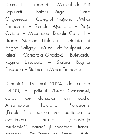
(Carol I) – Lupoaică – Muzeul de Artă 
Populară – Palatul Regal – Casa 
Grigorescu – Colegiul Național „Mihai 
Eminescu“ – Templul Așkenaze – Piața 
Ovidiu – Moscheea Regală Carol I – 
strada Nicolae Titulescu – Statuia lui 
Anghel Saligny – Muzeul de Sculptură „Ion 
Jalea“ – Catedrala Ortodoxă – Bulevardul 
Regina Elisabeta – Statuia Reginei 
Elisabeta – Statuia lui Mihai Eminescu!
Duminică, 19 mai 2024, de la ora 
14.00, cu prilejul Zilelor Constanței, 
corpul de dansatori din cadrul 
Ansamblului Folcloric Profesionist 
„Brâulețul“ și solista vor participa la 
evenimentul cultural „Constanța 
multietnică“, paradă și spectacol; traseul 
paradei – Str. Ștefan cel Mare – B-dul 