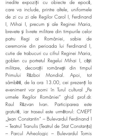
inedite expoziții cu obiecte de epocă, 
care va include, printre altele, uniformele 
de zi cu zi ale Regilor Carol I, Ferdinand 
I, Mihai I, precum și ale Reginei Maria, 
brevete și livrete militare din timpurile celor 
patru Regi ai României, sabie de 
ceremonie din perioada lui Ferdinand I, 
cutie de trabucuri cu cifrul Reginei Maria, 
goblen cu portretul Regelui Mihai I, căști 
militare, decorații românești din timpul 
Primului Război Mondial. Apoi, tot 
sâmbătă, de la ora 13.00, cei prezenți la 
eveniment vor porni în Turul cultural „Pe 
urmele Regilor României“ ghid prof.dr. 
Raul Răzvan Ivan. Participarea este 
gratuită, iar traseul este următorul: CMEPT 
„Jean Constantin“ – Bulevardul Ferdinand I 
– Teatrul Tranulis (Teatrul de Stat Constanța) 
– Parcul Arheologic – Bulevardul Tomis 