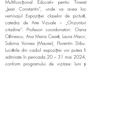
Multifuncțional Educativ pentru Tineret 
„Jean Constantin“, unde va avea loc 
vernisajul Expoziției claselor de pictură, 
catedra de Arte Vizuale – „Orizonturi 
citadine“. Profesori coordonatori: Oana 
Călinescu, Ana Maria Ceară, Laura Macri, 
Sabina Voinea (Maurer), Florentin Sîrbu. 
Lucrările din cadrul expoziției vor putea fi 
admirate în perioada 20 – 31 mai 2024, 
conform programului de vizitare: luni și 
miercuri – în intervalul orar 9.00 – 17.00 
și marți, joi și vineri –  în intervalul orar 
8.00 – 16.00.
Seria manifestărilor organizate de Centrul 
Cultural Județean Constanța „Teodor T. 
Burada“ cu prilejul Zilelor Constanței se 
încheie marți, 21 mai 2024, cu un „Tur 
cultural la țărm de Marea Neagră“, realizat 