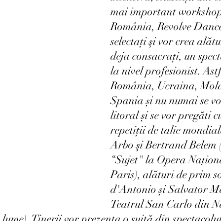
mai important workshop 
România, Revolve Dance,
selectați şi vor crea alătu
deja consacrați, un spect
la nivel profesionist. Astf
România, Ucraina, Mold
Spania și nu numai se vo
litoral și se vor pregăti c
repetiții de talie mondia
Arbo şi Bertrand Belem (
“Sujet" la Opera Națion
Paris), alături de prim so
d'Antonio și Salvator M
Teatrul San Carlo din Na
n lume). Tinerii vor prezenta o suită din spectacolu