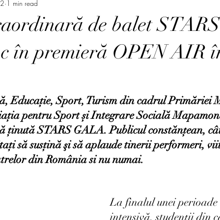
22
1 min read
raordinară de balet STA
oc în premieră OPEN AIR î
ă, Educație, Sport, Turism din cadrul Primăriei M
iația pentru Sport și Integrare Socială Mapamon
ă ținută STARS GALA. Publicul constănțean, cât şi
tați să susțină şi să aplaude tinerii performeri, viit
eatrelor din România si nu numai. 
La fìnalul unei perioade 
intensivă, studenții din c