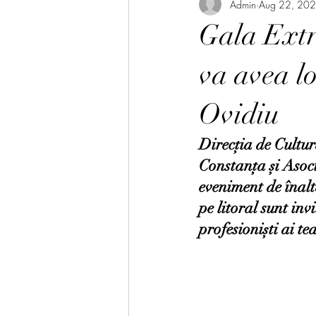
Admin
Aug 22, 20
Gala Ext
va avea l
Ovidiu
Direcția de Cultur
Constanța și Asoc
eveniment de înalt
pe litoral sunt invi
profesioniști ai t