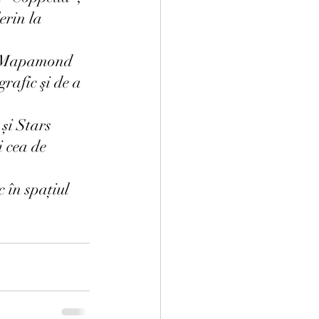
rin la 
i Mapamond 
rafic şi de a 
și Stars 
 cea de 
 în spațiul 