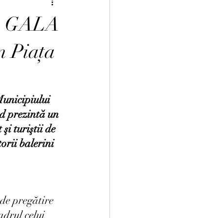
RS GALA
n Piața
unicipiului 
d prezintă un 
 turiştii de 
orii balerini 
de pregătire 
adrul celui 