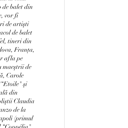
de balet din 
 vor fi 
ri de artişti 
acol de balet 
el, tineri din 
ova, Franța, 
r afla pe 
u maeştrii de 
lă, Carole 
“Etoile" şi 
ală din 
liştii Claudia 
anzo de la 
poli (primul 
l “Coppélia", 