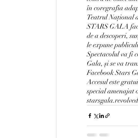
în coregrafìa ada
Teatrul Național d
STARS GALA face 
de a descoperi, sus
le expune publicul
Spectacolul va fi 
Gala, și se va tra
Facebook Stars Ga
Accesul este gratui
special amenajat o
starsgala.revolved