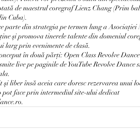
ptată de maestrul coregraf Lienz Chang (Prim bale
in Cuba).  
parte din strategia pe termen lung a Asociație
ține şi promova tinerele talente din domeniul coreg
ui larg prin evenimente de clasă.  
conceput în două părți: Open Class Revolve Dance 
nsmite live pe paginile de YouTube Revolve Dance si
la.  
t şi liber însă aceia care doresc rezervarea unui loc
 pot face prin intermediul site-ului dedicat 
ance.ro.  