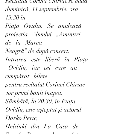
Recitalul Corina Chiriac se mută 
duminică, 11 septembrie, ora 
19:30 în
Piața   Ovidiu.   Se   anulează   
proiecția   lmului   „Amintiri   
de   la   Marea
Neagră” de după concert. 
Intrarea   este   liberă   în   Piața 
  Ovidiu,   iar   cei   care   au   
cumpărat   bilete
pentru recitalul Corinei Chiriac 
vor primi banii înapoi.
Sâmbătă, la 20:30, în Piața 
Ovidiu, este așteptat și actorul 
Darko Peric,
Helsinki   din   La   Casa   de   