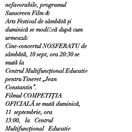
nefavorabile, programul 
Sunscreen Film &
Arts Festival de sâmbătă și 
duminică se modică după cum 
urmează:
Cine-concertul NOSFERATU de 
sâmbătă, 10 sept, ora 20:30 se 
mută la
Centrul Multifuncțional Educativ 
pentru Tineret „Jean 
Constantin”.
Filmul COMPETIȚIA 
OFICIALĂ se mută duminică, 
11  septembrie, ora
13:00,   la   Centrul   
Multifuncțional   Educativ   