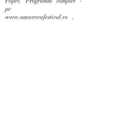
Papel.   Programul   complet   -   
pe
www.sunscreenfestival.ro   .  
Recent Posts
See All