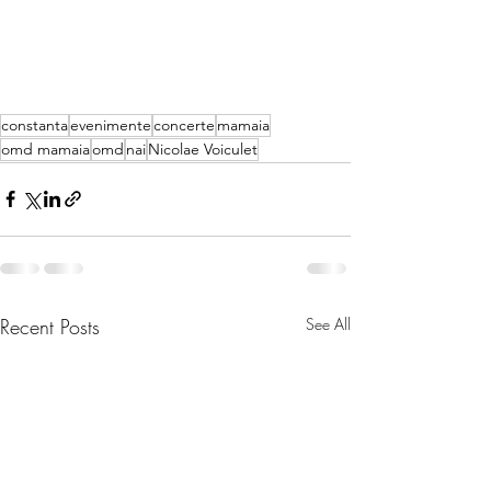
constanta
evenimente
concerte
mamaia
omd mamaia
omd
nai
Nicolae Voiculet
Recent Posts
See All