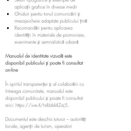
aplicații grafice în diverse medii
Ghiduri pentru tonul comunicării și 
mesaje-cheie adaptate publicului țintă
Recomandări pentru aplicarea 
identității în materiale de promovare, 
evenimente și semnalistică urbană
Manualul de identitate vizuală este 
disponibil publicului și poate fi consultat 
on-line
În spiritul transparenței și al colaborării cu 
întreaga comunitate, manualul este 
disponibil publicului și poate fi consultat 
aici: 
https://we.tl/t-dLtdd4Zaj5
.
Documentul este deschis tuturor – autorități 
locale, agenții de turism, operatori 