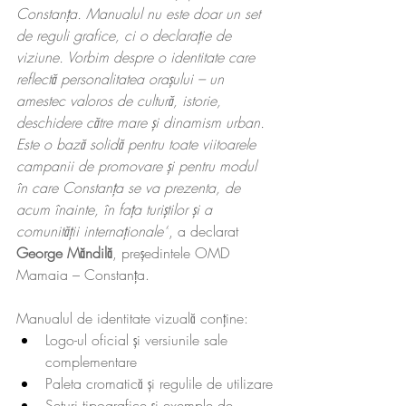
Constanța. Manualul nu este doar un set 
de reguli grafice, ci o declarație de 
viziune. Vorbim despre o identitate care 
reflectă personalitatea orașului – un 
amestec valoros de cultură, istorie, 
deschidere către mare și dinamism urban. 
Este o bază solidă pentru toate viitoarele 
campanii de promovare și pentru modul 
în care Constanța se va prezenta, de 
acum înainte, în fața turiștilor și a 
comunității internaționale“
, a declarat 
George Măndilă
, președintele OMD 
Mamaia – Constanța.
Manualul de identitate vizuală conține:
Logo-ul oficial și versiunile sale 
complementare
Paleta cromatică și regulile de utilizare
Seturi tipografice și exemple de 