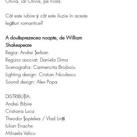
Olivia, iar Olivia, pe Viola.
Cât este iubire și cât este iluzie în aceste 
legături romantice?
A douăsprezecea noapte, de William 
Shakespeare
Regia: Andrei Șerban
Regizor asociat: Daniela Dima
Scenografia: Carmencita Brojboiu
Lighting design: Cristian Niculescu
Sound design: Alex Popa
DISTRIBUȚIA: 
Andrei Bibire 
Cristiana Luca
Theodor Șoptelea / Vlad Lință
Iulian Enache
Mihaela Velicu