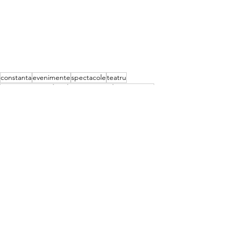
constanta
evenimente
spectacole
teatru
teatru constanta
TSC
andrei serban
shakespeare
Recent Posts
See All