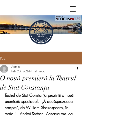
Post
Admin
Feb 20, 2024
1 min read
O nouă premieră la Teatrul
de Stat Constanța
Teatrul de Stat Constanța prezintă o nouă 
premieră: spectacolul „A douăsprezecea 
noapte“, de William Shakespeare, în 
regia lui Andrei Șerban. Aceasta are loc 