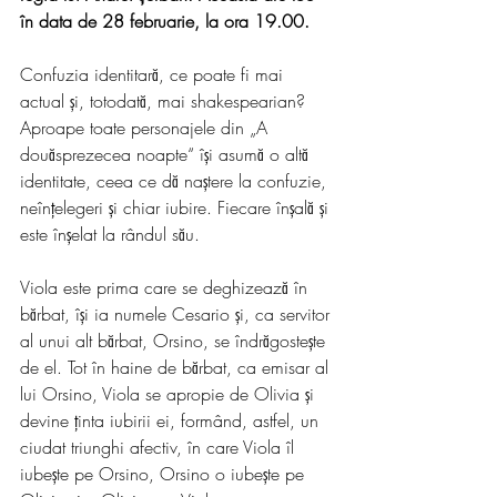
în data de 28 februarie, la ora 19.00.
Confuzia identitară, ce poate fi mai 
actual și, totodată, mai shakespearian? 
Aproape toate personajele din „A 
douăsprezecea noapte“ își asumă o altă 
identitate, ceea ce dă naștere la confuzie, 
neînțelegeri și chiar iubire. Fiecare înșală și 
este înșelat la rândul său.
Viola este prima care se deghizează în 
bărbat, își ia numele Cesario și, ca servitor 
al unui alt bărbat, Orsino, se îndrăgostește 
de el. Tot în haine de bărbat, ca emisar al 
lui Orsino, Viola se apropie de Olivia și 
devine ținta iubirii ei, formând, astfel, un 
ciudat triunghi afectiv, în care Viola îl 
iubește pe Orsino, Orsino o iubește pe 