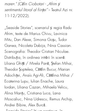
mare».“ (Călin Ciobotari - „Afrim și 
sentimentul litoral al ființei”
 -- Teatrul Azi nr. 
11-12/2022).
„Seaside Stories“, scenariul și regia Radu 
Afrim, texte de Marius Chivu, Lavinica 
Mitu, Dan Alexe, Simona Goșu, Tudor 
Ganea, Nicoleta Dabija, Nina Cassian. 
Scenografia: Theodor Cristian Niculae. 
Distribuția, în ordinea intrării în scenă: 
Liliana Ghiță / Mirela Pană, Ștefan Mihai, 
Theodor Șoptelea, Cătălin Bucur, Marian 
Adochiței, Anaïs Agi-Ali, Cătălina Mihai / 
Ecaterina Lupu, Iulian Enache, Laura 
Iordan, Liliana Cazan, Mihaela Velicu, 
Alina Manțu, Cristiana Luca, Lana 
Moscaliuc, Nina Udrescu, Remus Archip, 
Andrei Bibire, Alex Burcă.
„Seaside Stories” își va continua, în 