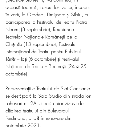
această toamnă, traseul festivalier, început 
în vară, la Oradea, Timișoara și Sibiu, cu 
participarea la Festivalul de Teatru Piatra 
Neamț (8 septembrie), Reuniunea 
Teatrelor Naționale Românești de la 
Chișinău (13 septembrie), Festivalul 
Internațional de Teatru pentru Publicul 
Tânăr – Iași (6 octombrie) și Festivalul 
Național de Teatru – București (24 și 25 
octombrie).
Reprezentațiile Teatrului de Stat Constanța 
se desfășoară la Sala Studio din strada Ion 
Lahovari nr. 2A, situată chiar vizavi de 
clădirea teatrului din Bulevardul 
Ferdinand, aflată în renovare din 
noiembrie 2021.