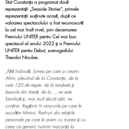
Stat Constanța a programat două 
reprezentații „Seaside Stories“, primele 
reprezentații susținute acasă, după ce 
valoarea spectacolului a fost recunoscută 
la cel mai înalt nivel, prin decernarea 
Premiului UNITER pentru Cel mai bun 
spectacol al anului 2022 și a Premiului 
UNITER pentru Debut, scenografului 
Theodor Niculae. 
„Fără îndoială, lumea pe care a creat-o 
Afrim, plecând de la Constanța, de la 
cele 120 de trepte, de la tarabele și 
barurile din Vamă, de la…, ne este 
familiară și, mai mult decât atât, ne 
conține. Regăsim în story-urile pe care le 
ascultăm frânturi, flash-uri din relațiile 
personale pe care le avem cu marea și cu 
ceea ce generic numim «vacanța la 