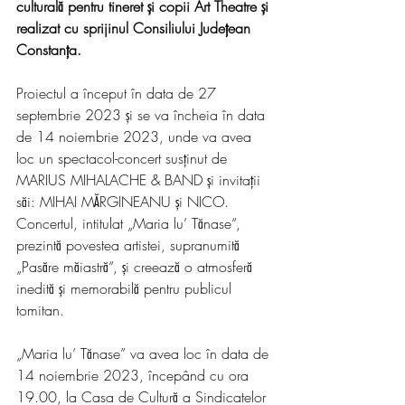
culturală pentru tineret și copii Art Theatre și 
realizat cu sprijinul Consiliului Județean 
Constanța.
Proiectul a început în data de 27 
septembrie 2023 și se va încheia în data 
de 14 noiembrie 2023, unde va avea 
loc un spectacol-concert susținut de 
MARIUS MIHALACHE & BAND și invitații 
săi: MIHAI MĂRGINEANU și NICO. 
Concertul, intitulat „Maria lu’ Tănase“, 
prezintă povestea artistei, supranumită 
„Pasăre măiastră“, și creează o atmosferă 
inedită și memorabilă pentru publicul 
tomitan.
„Maria lu’ Tănase” va avea loc în data de 
14 noiembrie 2023, începând cu ora 
19.00, la Casa de Cultură a Sindicatelor 