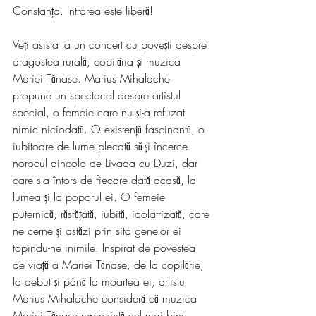
Constanța. Intrarea este liberă!
Veți asista la un concert cu povești despre 
dragostea rurală, copilăria și muzica 
Mariei Tănase. Marius Mihalache 
propune un spectacol despre artistul 
special, o femeie care nu și-a refuzat 
nimic niciodată. O existență fascinantă, o 
iubitoare de lume plecată să-și încerce 
norocul dincolo de Livada cu Duzi, dar 
care s-a întors de fiecare dată acasă, la 
lumea și la poporul ei. O femeie 
puternică, răsfățată, iubită, idolatrizată, care 
ne cerne și astăzi prin sita genelor ei 
topindu-ne inimile. Inspirat de povestea 
de viață a Mariei Tănase, de la copilărie, 
la debut și până la moartea ei, artistul 
Marius Mihalache consideră că muzica 
Mariei Tănase reprezintă cel mai bine 