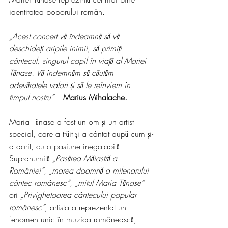
identitatea poporului român.
„Acest concert vă îndeamnă să vă 
deschideți aripile inimii, să primiți 
cântecul, singurul copil în viață al Mariei 
Tănase. Vă îndemnăm să căutăm 
adevăratele valori și să le reînviem în 
timpul nostru“ 
– 
Marius Mihalache.
Maria Tănase a fost un om și un artist 
special, care a trăit și a cântat după cum și-
a dorit, cu o pasiune inegalabilă. 
Supranumită 
„Pasărea Măiastră a 
României“
, 
„marea doamnă a milenarului 
cântec românesc“
, 
„mitul Maria Tănase“
ori 
„Privighetoarea cântecului popular 
românesc“
, artista a reprezentat un 
fenomen unic în muzica românească, 