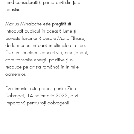
fiind considerată și prima divă din țara 
noastră.
Marius Mihalache este pregătit să 
introducă publicul în această lume și 
poveste fascinantă despre Maria Tănase, 
de la începuturi până în ultimele ei clipe. 
Este un spectacol-concert viu, emoționant, 
care transmite energii pozitive și o 
readuce pe artista româncă în inimile 
oamenilor.
Evenimentul este propus pentru Ziua 
Dobrogei, 14 noiembrie 2023, o zi 
importantă pentru toți dobrogenii!