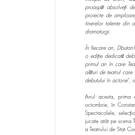
proaspăt absolveți d
proiecte de amploare
tinerelor talente din d
dramaturgi.
În fiecare an, DbutanT 
o ediție dedicată deb
primul an în care Tea
alături de teatrul care
debutului în actorie
”, 
Anul acesta, prima e
octombrie, în Consta
Spectacolele, selecțio
jucate atât pe scena T
a Teatrului de Stat Co