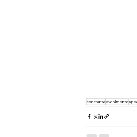
constanta
evenimente
spe