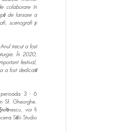
e colaborare în 
pă de lansare a 
fi, scenografi și 
nul trecut a fost 
turgie. În 2020, 
ortant festival, 
a a fost dedicată 
 perioada 3 - 6 
n Sf. Gheorghe. 
tefănescu, vor fi 
ena Sălii Studio 