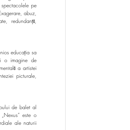
spectacolele pe 
 Exagerare, abuz, 
te, redundanță, 
nios educația sa 
ui o imagine de 
ntală a artistei 
eziei picturale, 
lui de balet al 
 „Nexus” este o 
diale ale naturii 