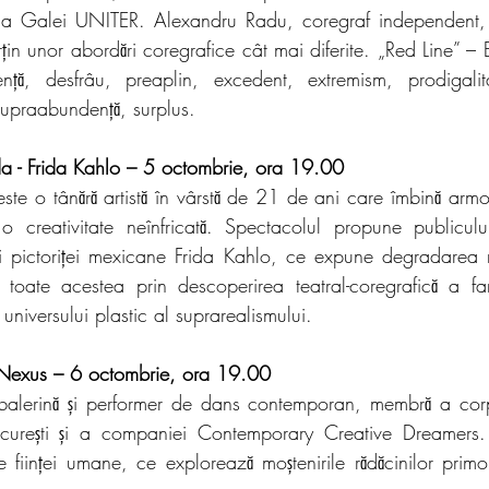
 a Galei UNITER. Alexandru Radu, coregraf independent, 
rțin unor abordări coregrafice cât mai diferite. „Red Line” –
ță, desfrâu, preaplin, excedent, extremism, prodigalita
supraabundență, surplus. 
a - Frida Kahlo – 5 octombrie, ora 19.00
te o tânără artistă în vârstă de 21 de ani care îmbină armo
o creativitate neînfricată. Spectacolul propune publicul
 pictoriței mexicane Frida Kahlo, ce expune degradarea me
toate acestea prin descoperirea teatral-coregrafică a fant
universului plastic al suprarealismului. 
Nexus – 6 octombrie, ora 19.00
balerină și performer de dans contemporan, membră a corpu
curești și a companiei Contemporary Creative Dreamers.
ile ființei umane, ce explorează moștenirile rădăcinilor primor