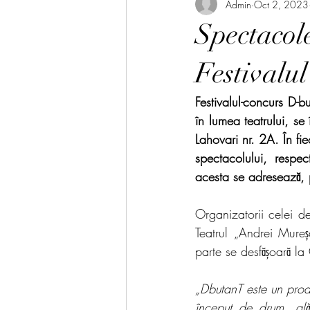
Admin
Oct 2, 2023
Spectacole
Festivalu
Festivalul-concurs D-b
în lumea teatrului, se
Lahovari nr. 2A. În fi
spectacolului, respec
acesta se adresează, 
Organizatorii celei de
Teatrul „Andrei Mureș
parte se desfășoară l
„DbutanT este un produs
început de drum, alătu