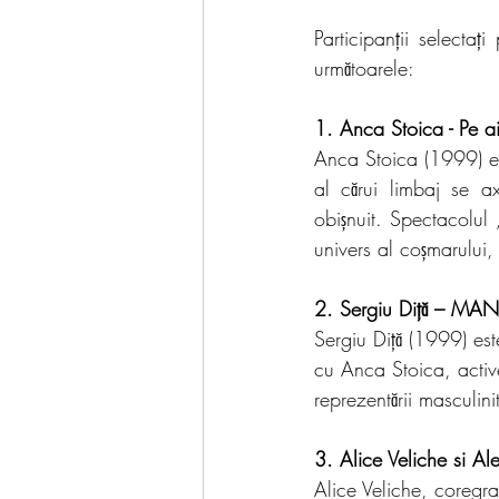
Participanții selectaț
următoarele: 
1. Anca Stoica - Pe a
Anca Stoica (1999) est
al cărui limbaj se a
obișnuit. Spectacolul
univers al coșmarului, 
2. Sergiu Diță – MAN
Sergiu Diță (1999) est
cu Anca Stoica, activ
reprezentării masculini
3. Alice Veliche si A
Alice Veliche, coregra