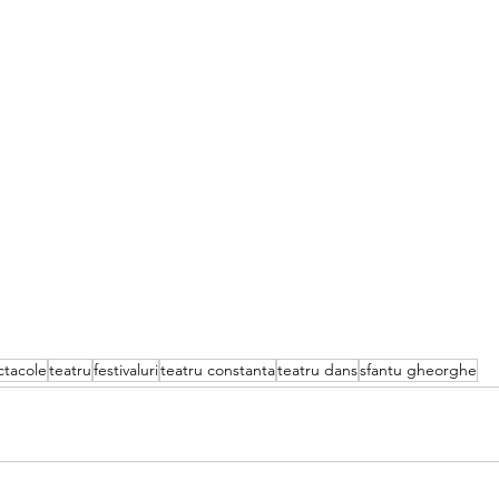
ctacole
teatru
festivaluri
teatru constanta
teatru dans
sfantu gheorghe