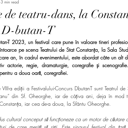
3 min read
 de teatru-dans, la Constan
l D-butan-T
utan-T 2023, un festival care pune în valoare tineri profesion
 întoarce pe scena Teatrului de Stat Constanța, la Sala Stud
ecare an, în cadrul evenimentului, este abordat câte un alt d
tiv actorie, regie, dramaturgie, coregrafie și scenografie
pentru a doua oară, coregrafiei.
 VIII-a ediții a Festivalului-Concurs DbutanT sunt Teatrul de 
anu” din Sf. Gheorghe, iar de câțiva ani, deja în mod tr
a Constanța, iar cea de-a doua, la Sfântu Gheorghe.
 cultural conceput să funcţioneze ca un motor de căutare a art
ri de care merită să rişti. Este singurul festival din țară, 