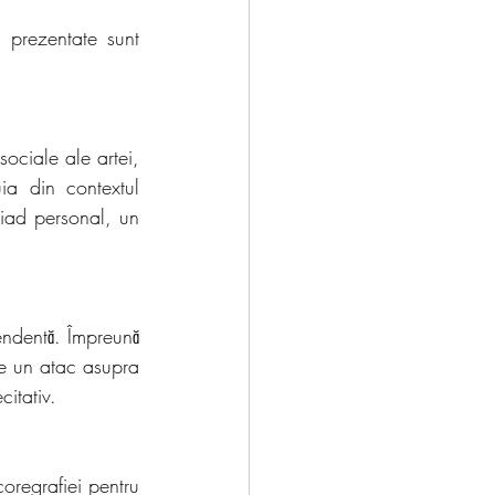
 prezentate sunt 
ociale ale artei, 
a din contextul 
iad personal, un 
ndentă. Împreună 
e un atac asupra 
citativ. 
oregrafiei pentru 