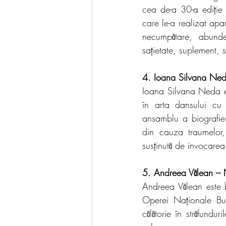
cea de-a 30-a ediție
care le-a realizat apa
necumpătare, abunden
sațietate, suplement, 
4. Ioana Silvana Ned
Ioana Silvana Neda es
în arta dansului cu 
ansamblu a biografiei
din cauza traumelor, 
susținută de invocarea 
5. Andreea Vălean – 
Andreea Vălean este 
Operei Naționale Bu
călătorie în străfundur