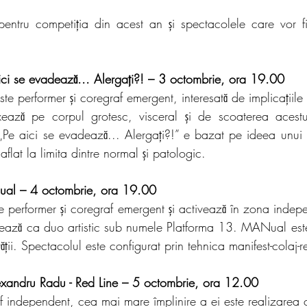
i pentru competiția din acest an și spectacolele care vor fi
ici se evadează... Alergați?! – 3 octombrie, ora 19.00
e performer și coregraf emergent, interesată de implicațiile s
xează pe corpul grotesc, visceral și de scoaterea acestui
 „Pe aici se evadează... Alergați?!” e bazat pe ideea unui 
aflat la limita dintre normal și patologic. 
ual – 4 octombrie, ora 19.00
e performer și coregraf emergent și activează în zona indepe
ează ca duo artistic sub numele Platforma 13. MANual est
tății. Spectacolul este configurat prin tehnica manifest-colaj-re
lexandru Radu - Red Line – 5 octombrie, ora 12.00
f independent, cea mai mare împlinire a ei este realizarea c