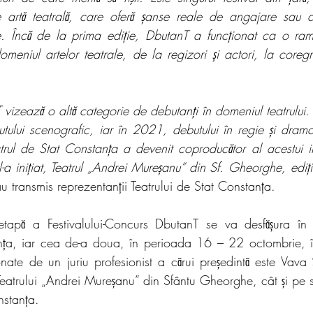
e artă teatrală, care oferă șanse reale de angajare sau d
. Încă de la prima ediție, DbutanT a funcționat ca o ram
omeniul artelor teatrale, de la regizori și actori, la coregra
vizează o altă categorie de debutanți în domeniul teatrului. A
utului scenografic, iar în 2021, debutului în regie și drama
trul de Stat Constanța a devenit coproducător al acestui imp
 l-a inițiat, Teatrul „Andrei Mureșanu” din Sf. Gheorghe, ediți
au transmis reprezentanții Teatrului de Stat Constanța.
tapă a Festivalului-Concurs DbutanT se va desfășura în
nța, iar cea de-a doua, în perioada 16 – 22 octombrie, î
nate de un juriu profesionist a cărui președintă este Vava Ș
eatrului „Andrei Mureșanu” din Sfântu Gheorghe, cât și pe sc
nstanța. 