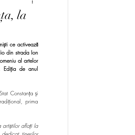
ța, la
iști ce activează 
io din strada Ion 
omeniu al artelor 
. Ediția de anul 
Stat Constanța și 
adițional, prima 
iştilor aflaţi la 
dedicat tinerilor 