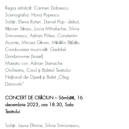
Regia artistică: Carmen Dobrescu 
Scenografia: Horia Popescu 
Soliști: Elena Rotari, Daniel Pop - debut, 
Răzvan Săraru, Lucia Mihalache, Silvia 
Simionescu, Adrian Pîrlea, Constantin 
Acsinte, Mircea Găvan, Mădălin Băldău 
Conducerea muzicală: Gaddiel 
Dombrowner (Israel
) 
Maestru cor: Adrian Stanache 
Orchestra, Corul și Baletul Teatrului 
Național de Operă și Balet „Oleg 
Danovski“ 
CONCERT DE CRĂCIUN – Sâmbătă, 16 
decembrie 2023, ora 18.30, Sala 
Teatrului
Soliști: Laura Eftimie, Silvia Simionescu, 