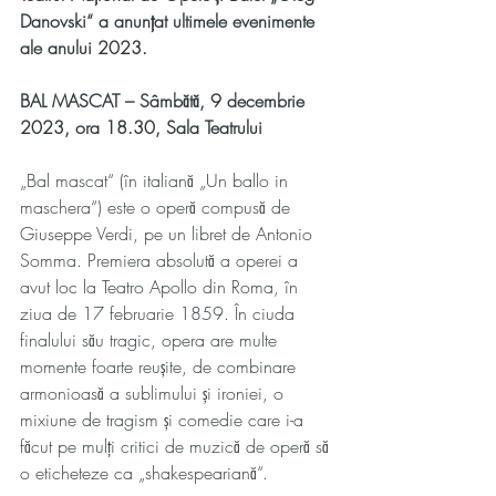
Danovski“ a anunțat ultimele evenimente 
ale anului 2023.
BAL MASCAT – Sâmbătă, 9 decembrie 
2023, ora 18.30, Sala Teatrului
„Bal mascat“ (în italiană „Un ballo in 
maschera“) este o operă compusă de 
Giuseppe Verdi, pe un libret de Antonio 
Somma. Premiera absolută a operei a 
avut loc la Teatro Apollo din Roma, în 
ziua de 17 februarie 1859. În ciuda 
finalului său tragic, opera are multe 
momente foarte reușite, de combinare 
armonioasă a sublimului și ironiei, o 
mixiune de tragism și comedie care i-a 
făcut pe mulți critici de muzică de operă să 
o eticheteze ca „shakespeariană“. 