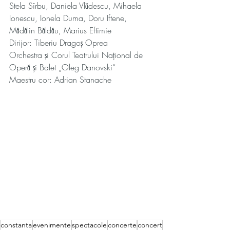
Stela Sîrbu, Daniela Vlădescu, Mihaela 
Ionescu, Ionela Duma, Doru Iftene, 
Mădălin Băldău, Marius Eftimie 
Dirijor: Tiberiu Dragoș Oprea 
Orchestra și Corul Teatrului Național de 
Operă și Balet „Oleg Danovski“ 
Maestru cor: Adrian Stanache 
constanta
evenimente
spectacole
concerte
concert