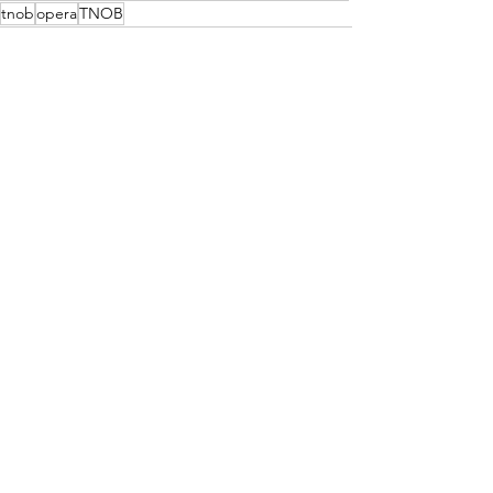
tnob
opera
TNOB
Recent Posts
See All